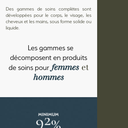
Des gammes de soins complètes sont
développées pour le corps, le visage, les
cheveux et les mains, sous forme solide ou
liquide.
La Maison du Savon de Marseille
Les gammes se
145 avenue Louis Montagnat,
ZAC Chalençon 2,
décomposent en produits
84270 Vedène en Provence
femmes
et
de soins pour
hommes
LA MARQUE
LES PRODUITS
LA FRANCHISE
ACTUALITÉS
CONTACT
GESTION DES COOKIES
MENTIONS LÉGALES