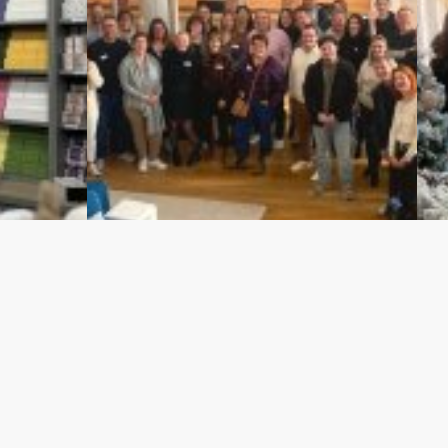
 de
Séminaire 2024
No
aris!
Tr