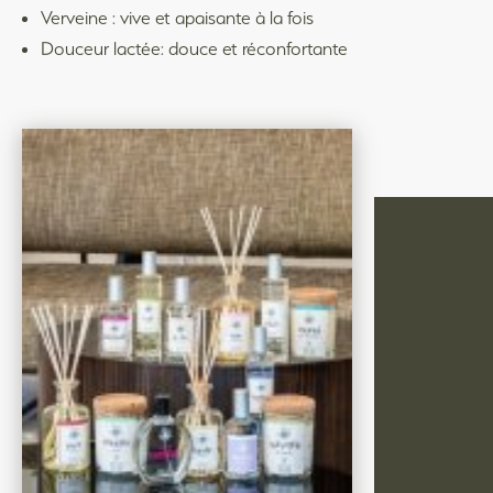
Verveine : vive et apaisante à la fois
Douceur lactée: douce et réconfortante
La Maison du Savon de Marseille
145 avenue Louis Montagnat,
ZAC Chalençon 2,
84270 Vedène en Provence