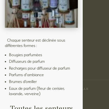
LA MARQUE
LES PRODUITS
LA FRANCHISE
ACTUALITÉS
CONTACT
Chaque senteur est déclinée sous
différentes formes :
GESTION DES COOKIES
MENTIONS LÉGALES
Bougies parfumées
Diffuseurs de parfum
Recharges pour diffuseur de parfum
Parfums d’ambiance
Brumes d’oreiller
©2026
Eaux de parfum (fleur de cerisier,
LA MAISON DU SAVON DE MARSEILLE
lavande, verveine)
Toutes les senteurs