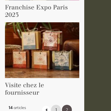
Franchise Expo Paris
2023
La Maison du Savon de Marseille
145 avenue Louis Montagnat,
ZAC Chalençon 2,
84270 Vedène en Provence
LA MARQUE
LES PRODUITS
LA FRANCHISE
ACTUALITÉS
CONTACT
Visite chez le
GESTION DES COOKIES
fournisseur
MENTIONS LÉGALES
14
articles
1
2